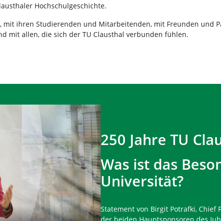
Clausthaler Hochschulgeschichte.
rn, mit ihren Studierenden und Mitarbeitenden, mit Freunden und P
nd mit allen, die sich der TU Clausthal verbunden fühlen.
250 Jahre TU Clau
Was ist das Beso
Universität?
Statement von Birgit Potrafki, Chief F
der beiden Hauptsponsoren des Jubi