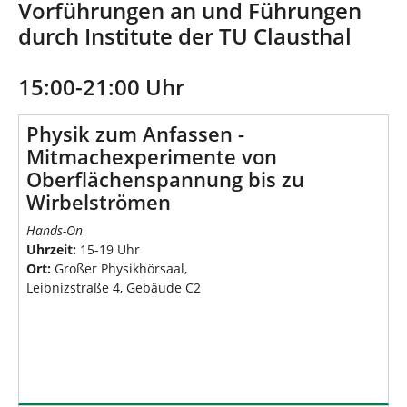
d
n
Vorführungen an und Führungen
h
durch Institute der TU Clausthal
i
e
r
15:00-21:00 Uhr
:
Physik zum Anfassen -
Mitmachexperimente von
Oberflächenspannung bis zu
Wirbelströmen
Hands-On
Uhrzeit:
15-19 Uhr
Ort:
Großer Physikhörsaal,
Leibnizstraße 4, Gebäude C2