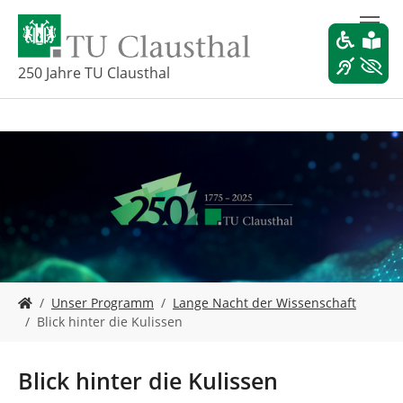
Z
u
m
H
250 Jahre TU Clausthal
a
u
p
t
i
n
h
a
l
t
s
S
p
Unser Programm
Lange Nacht der Wissenschaft
i
r
Blick hinter die Kulissen
e
i
s
n
i
g
Blick hinter die Kulissen
n
e